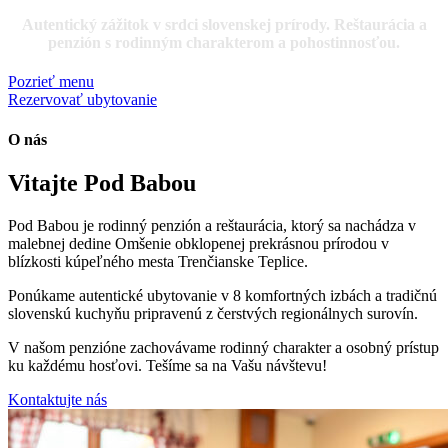
Autentický zážitok v srdci slovenskej prírody. Reštaurácia a
penzión s rodinným charakterom a pohostinnosťou.
Pozrieť menu
Rezervovať ubytovanie
O nás
Vitajte Pod Babou
Pod Babou je rodinný penzión a reštaurácia, ktorý sa nachádza v
malebnej dedine Omšenie obklopenej prekrásnou prírodou v
blízkosti kúpeľného mesta Trenčianske Teplice.
Ponúkame autentické ubytovanie v 8 komfortných izbách a tradičnú
slovenskú kuchyňu pripravenú z čerstvých regionálnych surovín.
V našom penzióne zachovávame rodinný charakter a osobný prístup
ku každému hosťovi. Tešíme sa na Vašu návštevu!
Kontaktujte nás