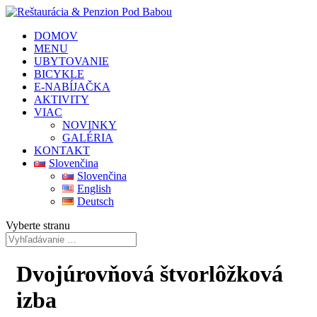
DOMOV
MENU
UBYTOVANIE
BICYKLE
E-NABÍJAČKA
AKTIVITY
VIAC
NOVINKY
GALÉRIA
KONTAKT
Slovenčina
Slovenčina
English
Deutsch
Vyberte stranu
Dvojúrovňová štvorlôžková
izba
Pozrieť všetkých 12 obrázkov